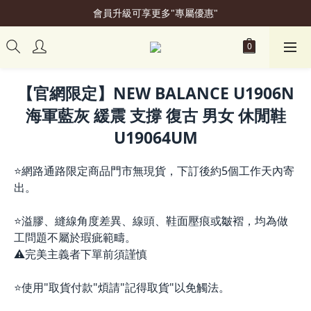
會員升級可享更多"專屬優惠"
加入會員立即贈50元購物金
加入會員立即贈50元購物金
【官網限定】NEW BALANCE U1906N
海軍藍灰 緩震 支撐 復古 男女 休閒鞋
U19064UM
⭐網路通路限定商品門市無現貨，下訂後約5個工作天內寄
出。
⭐溢膠、縫線角度差異、線頭、鞋面壓痕或皺褶，均為做
工問題不屬於瑕疵範疇。
⚠️完美主義者下單前須謹慎
⭐使用"取貨付款"煩請"記得取貨"以免觸法。