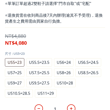
⭐單筆訂單超過2雙鞋子請選擇"門市自取"或"宅配"
⭐退換貨需在收到商品後7天內辦理(逾其不予受理)，退換
貨產生之費用需由買家自行負擔。
NT$4,880
NT$4,080
尺寸
: US5=23
US5=23
US5.5=23.5
US6=24
US6.5=24.5
US7=25
US7.5=25.5
US8=26
US8.5=26.5
US9=27
US9.5=27.5
US10=28
US10.5=28.5
US11=29