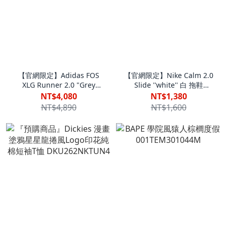
【官網限定】Adidas FOS
【官網限定】Nike Calm 2.0
XLG Runner 2.0 "Grey
Slide ''white'' 白 拖鞋
White" 灰白 LA6363 VII
IB0183-101 VII
NT$4,080
NT$1,380
NT$4,890
NT$1,600