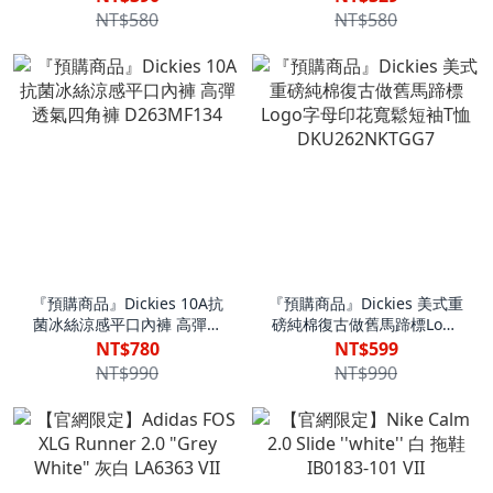
NT$580
NT$580
『預購商品』Dickies 10A抗
『預購商品』Dickies 美式重
菌冰絲涼感平口內褲 高彈透
磅純棉復古做舊馬蹄標Logo
氣四角褲 D263MF134
字母印花寬鬆短袖T恤
NT$780
NT$599
DKU262NKTGG7
NT$990
NT$990