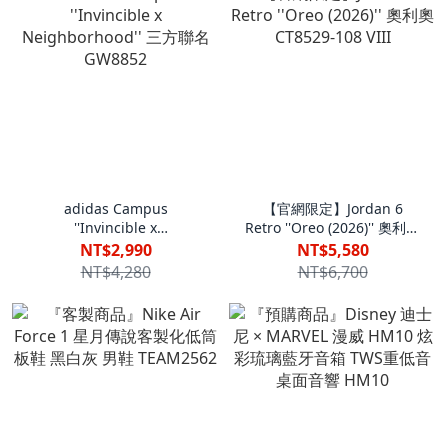
adidas Campus
【官網限定】Jordan 6
''Invincible x
Retro ''Oreo (2026)'' 奧利奧
Neighborhood'' 三方聯名
CT8529-108 VIII
NT$2,990
NT$5,580
GW8852
NT$4,280
NT$6,700