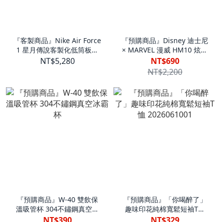
『客製商品』Nike Air Force
『預購商品』Disney 迪士尼
1 星月傳說客製化低筒板鞋
× MARVEL 漫威 HM10 炫彩
黑白灰 男鞋 TEAM2562
琉璃藍牙音箱 TWS重低音桌
NT$5,280
NT$690
面音響 HM10
NT$2,200
『預購商品』W-40 雙飲保
『預購商品』「你喝醉了」
溫吸管杯 304不鏽鋼真空冰
趣味印花純棉寬鬆短袖T恤
霸杯
2026061001
NT$390
NT$329