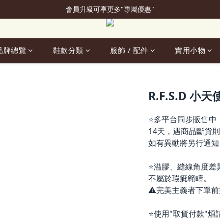
會員升級可享更多"專屬優惠"
加入會員立即贈50元購物金
加入會員立即贈50元購物金
品牌總覽
鞋款分類
服飾 / 配件
實用小物
R.F.S.D 小
⭐多平台同步販售中
14天，遇商品斷貨則
如有異動將另行通知
⭐溢膠、縫線角度差
不屬於瑕疵範疇。
⚠️完美主義者下單
⭐使用"取貨付款"煩