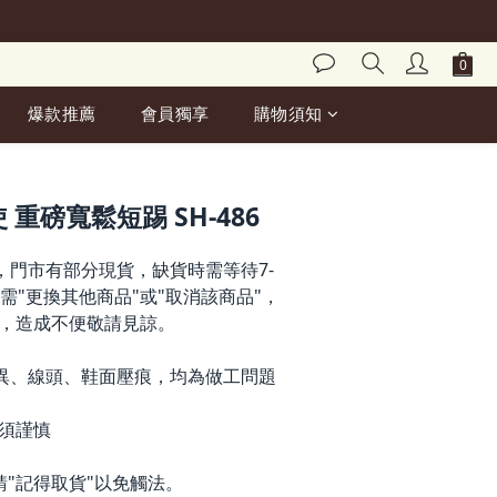
爆款推薦
會員獨享
購物須知
立即購買
天使 重磅寬鬆短踢 SH-486
，門市有部分現貨，缺貨時需等待7-
需"更換其他商品"或"取消該商品"，
，造成不便敬請見諒。
異、線頭、鞋面壓痕，均為做工問題
前須謹慎
請"記得取貨"以免觸法。