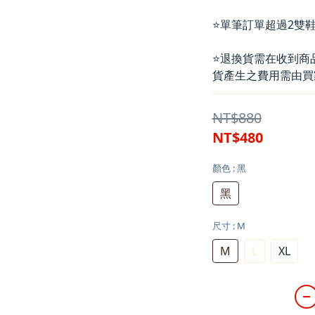
⭐單筆訂單超過2雙鞋
⭐退換貨需在收到商
貨產生之費用需由買
NT$880
NT$480
顏色
: 黑
黑
尺寸
: M
M
L
XL