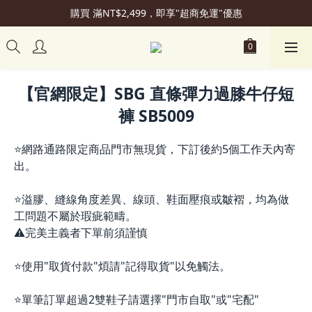
購買 滿NT$2,499，即享"超商免運"優惠
加入會員立即贈50元購物金
會員升級可享更多"專屬優惠"
加入會員立即贈50元購物金
【官網限定】SBG 直條彈力過膝牛仔短
褲 SB5009
⭐網路通路限定商品門市無現貨，下訂後約5個工作天內寄
出。
⭐溢膠、縫線角度差異、線頭、鞋面壓痕或皺褶，均為做
工問題不屬於瑕疵範疇。
⚠️完美主義者下單前須謹慎
⭐使用"取貨付款"煩請"記得取貨"以免觸法。
⭐單筆訂單超過2雙鞋子請選擇"門市自取"或"宅配"