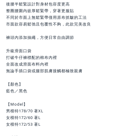
後腰半鬆緊設計對身材包容度更高
整圈腰圍內嵌厚鬆緊帶，穿著更服貼
不同於市面上無鬆緊帶僅用原布抓皺的工法
市面款容易鬆弛且包覆性不夠，此款完美改良
褲頭內添加抽繩，方便日常自由調節
升級滑面口袋
打破牛仔褲標配的棉布內裡
全面改成滑面布料內裡
無論手插口袋或腿部肌膚接觸都極致親膚
【顏色】
藍色／黑色
【Model】
男模特178/70 著XL
女模特172/60 著L
女模特172/53 著L