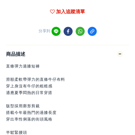
加入追蹤清單
分享到
商品描述
直條彈力過膝短褲
滑順柔軟帶彈力的直條牛仔布料
穿上身沒有牛仔的粗糙感
適應夏季悶熱的日常穿搭
版型採用廓形剪裁
搭載今年最熱門的過膝長度
穿出率性俐落的街頭風格
半鬆緊腰頭