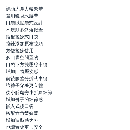
褲頭大彈力鬆緊帶
選用磁吸式腰帶
口袋以貼袋式設計
不規則多斜角掀蓋
搭配拉鍊式口袋
拉鍊添加原布拉頭
方便拉鍊使用
多口袋空間置物
口袋下方雙壓線車縫
增加口袋層次感
前後膝蓋分拆式車縫
讓褲子穿著更立體
後小腿處旁小折線細節
增加褲子的細節感
嵌入式後口袋
搭配六角型掀蓋
增加造型感之外
也讓置物更加安全