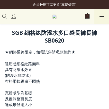
會員升級可享更多"專屬優惠"
加入會員立即贈50元購物金
加入會員立即贈50元購物金
SGB 細格紈防潑水多口袋長褲長褲
SB0620
★網路通路限定，如需試穿請私訊預約★
選用超細格紋路面料
具有防潑水效果
(防潑水非防水)
布料柔軟親膚不悶熱
寬鬆版型為基礎
反覆調整寬長度
達成最舒適大小