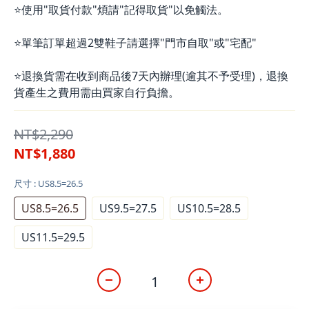
⭐使用"取貨付款"煩請"記得取貨"以免觸法。
⭐單筆訂單超過2雙鞋子請選擇"門市自取"或"宅配"
⭐退換貨需在收到商品後7天內辦理(逾其不予受理)，退換
貨產生之費用需由買家自行負擔。
NT$2,290
NT$1,880
尺寸
: US8.5=26.5
US8.5=26.5
US9.5=27.5
US10.5=28.5
US11.5=29.5