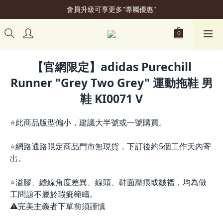
會員升級可享更多"專屬優惠"
加入會員立即贈50元購物金
加入會員立即贈50元購物金
【官網限定】adidas Purechill
Runner "Grey Two Grey" 運動拖鞋 男
鞋 KI0071 V
⭐此商品版型偏小，建議大半號或一號購買。
⭐網路通路限定商品門市無現貨，下訂後約5個工作天內寄
出。
⭐溢膠、縫線角度差異、線頭、鞋面壓痕或皺褶，均為做
工問題不屬於瑕疵範疇。
⚠️完美主義者下單前須謹慎