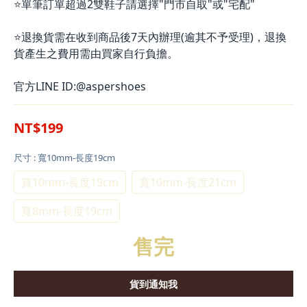
⭐單筆訂單超過2雙鞋子請選擇"門市自取"或"宅配"
⭐退換貨需在收到商品後7天內辦理(逾其不予受理)，退換
貨產生之費用需由買家自行負擔。
官方LINE ID:@aspershoes
NT$199
尺寸
: 寬10mm-長度19cm
寬10mm-長度19cm
寬10mm-長度21cm
寬8mm-長度19cm
售完
貨到通知我