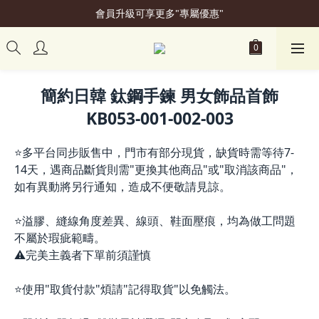
會員升級可享更多"專屬優惠"
加入會員立即贈50元購物金
加入會員立即贈50元購物金
簡約日韓 鈦鋼手鍊 男女飾品首飾
KB053-001-002-003
⭐多平台同步販售中，門市有部分現貨，缺貨時需等待7-
14天，遇商品斷貨則需"更換其他商品"或"取消該商品"，
如有異動將另行通知，造成不便敬請見諒。
⭐溢膠、縫線角度差異、線頭、鞋面壓痕，均為做工問題
不屬於瑕疵範疇。
⚠️完美主義者下單前須謹慎
⭐使用"取貨付款"煩請"記得取貨"以免觸法。