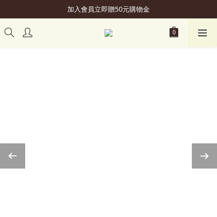
加入會員立即贈50元購物金
加入會員立即贈50元購物金
購買 滿NT$2,499，即享"超商免運"優惠
會員升級可享更多"專屬優惠"
加入會員立即贈50元購物金