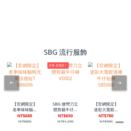
SBG 流行服飾
好看 必買款！
【官網限定】
SBG 微彎刀立
【官網限定】
老車味味貓狗
體剪裁牛仔褲
迷彩大寬鬆過
兄弟涼感短T
V0002
膝牛仔短褲
NT$680
NT$650
NT$780
SB6006
SB5008
NT$880
NT$1,290
NT$990