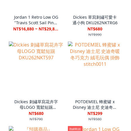
Jordan 1 Retro Low OG
Dickies 草寫刺繡可愛卡
"Travis Scott Sail Pink"
通小狗 DKU262NKTRG6
桃粉倒鉤 IQ7604-101
NT$16,880 ~ NT$29,880
NT$680
NT$990
Dickies 刺繡草寫花卉字
POTDEMIEL 蜂蜜罐 x
母LOGO 寬鬆短踢
Disney 迪士尼 史迪奇暖
DKU262NKT597
冬巧克力 絨毛玩偶 掛飾
NT$680
NT$299
stitch0011
NT$790
NT$580
熱銷鞋款