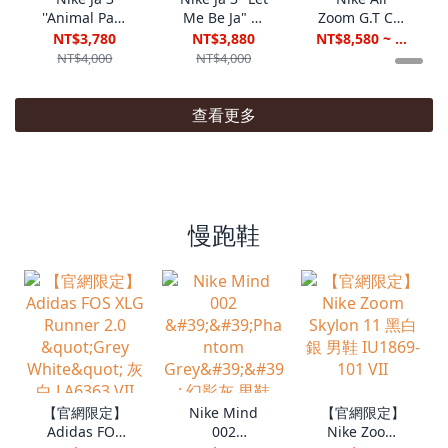
''Animal Pack
Me Be Ja" 李
Zoom G.T Cut
Tiger''虎紋 莫
小龍 莫蘭特 籃
1 EP "Think
NT$3,780
NT$3,880
NT$8,580 ~ NT$9,580
蘭特 男鞋
球鞋 男鞋
Pink" 粉紅色
NT$4,000
NT$4,000
IU6794-800
HF2794-702
實戰籃球鞋 男
鞋 CZ0176-
600
查看更多
慢跑鞋
【官網限定】
Nike Mind
【官網限定】
Adidas FOS
002
Nike Zoom