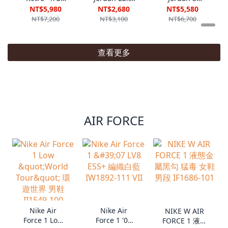
Blue (2026)''
.77 Familia
Retro 米白黑
NT$5,980
NT$2,680
NT$5,580
藍白 爆裂紋
籃球鞋 運動鞋
AJ3 男鞋
NT$7,200
NT$3,100
NT$6,700
IF4396-104
藍粉 男
IF4396-103
VII
IF1611-500
VI
VI
查看更多
AIR FORCE
Nike Air
Nike Air
NIKE W AIR
Force 1 Low
Force 1 '07
FORCE 1 液態