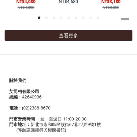
XLG Runner
''Phantom
Skylon 11 黑
NT$4,080
NT$4,680
NT$3,180
2.0 "Grey
Grey'' 幻影灰
白銀 男鞋
NT$4,890
NT$3,800
White" 灰白
男鞋 HQ4308-
IU1869-101
LA6363 VII
004
VII
查看更多
關於我們
艾司柏有限公司
統編
：42640936
電話
：(02)2388-8670
門市營業時間
： 週一至週日 11:00-20:00
門市地址：
新北市永和區民族街67巷27弄9號1樓
(導航建議搜尋民權圖書館)