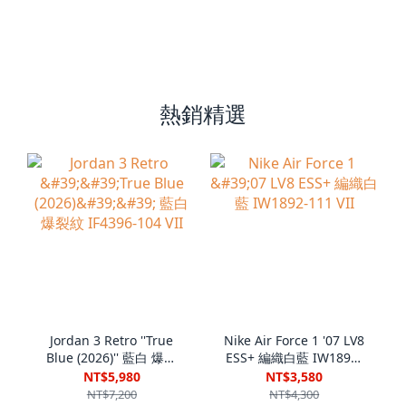
熱銷精選
Jordan 3 Retro ''True
Nike Air Force 1 '07 LV8
Blue (2026)'' 藍白 爆裂
ESS+ 編織白藍 IW1892-
紋 IF4396-104 VII
111 VII
NT$5,980
NT$3,580
NT$7,200
NT$4,300