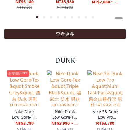
"World Tour"
LV8 ESS+ 編織
金屬黑勾 猛毒
NT$3,180
NT$3,580
NT$2,680 ~ NT$4,980
環遊世界 男鞋
白藍 IW1892-
女鞋男段
NT$3,800
NT$4,300
II1549-100
111 VII
IF1686-101
查看更多
DUNK
熱賣鞋款TOP1
Nike Dunk
Nike SB Dunk
Nike Dunk
Low Gore-Tex
Low Pro
Low Gore-Tex
"Smoke Grey"
"Muni Fast
"Triple Black"
NT$3,780
NT$3,780
NT$3,980 ~ NT$4,680
煙灰 防水 男鞋
Pass" 舊金山
黑武士 防水 男
NT$4,500
NT$4,300
NT$4,880