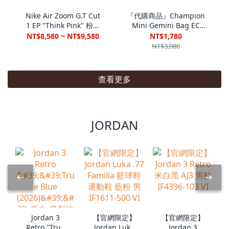
Nike Air Zoom G.T Cut
『代購商品』Champion
1 EP "Think Pink" 粉紅
Mini Gemini Bag EC
色 實戰籃球鞋 男鞋
SS25 經典復古 雙肩包
NT$8,580 ~ NT$9,580
NT$1,780
CZ0176-600
U5CACPU06
NT$3,080
查看更多
JORDAN
Jordan 3
【官網限定】
【官網限定】
Retro ''True
Jordan Luka
Jordan 3