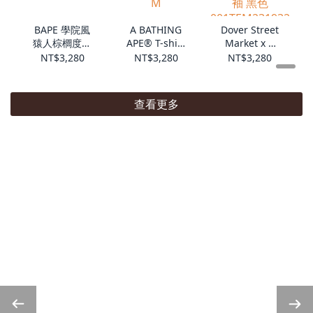
BAPE 學院風
A BATHING
Dover Street
猿人棕櫚度假
APE® T-shirt
Market x A
001TEM3010
花卉人猿頭 短
Bathing Ape
NT$3,280
NT$3,280
NT$3,280
44M
袖
胸前字母人猿
001TEM3010
頭 短袖 黑色
42M
001TEM2319
查看更多
32C