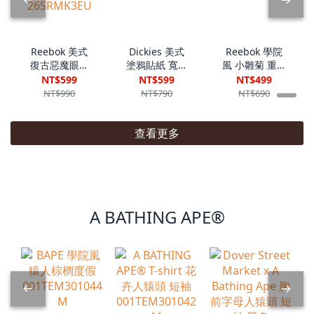
Reebok 美式
Dickies 美式
Reebok 學院
復古惡魔眼睛
塗鴉貼紙 寬鬆
風 小雛菊 重磅
LOGO 寬鬆短
短踢
短踢
NT$599
NT$599
NT$499
踢
DKU262NKT3
26SRMH93M
NT$990
NT$790
NT$690
26SRMK3EU
43
查看更多
A BATHING APE®