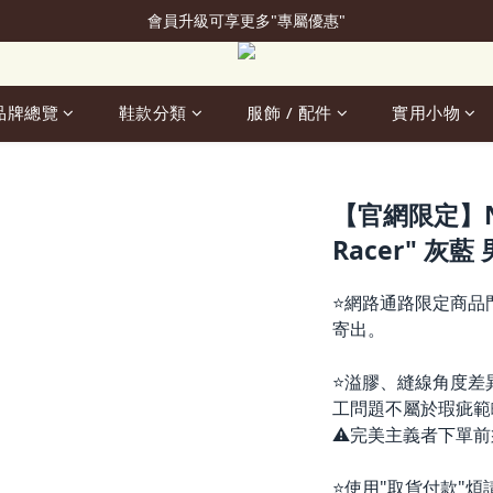
會員升級可享更多"專屬優惠"
加入會員立即贈50元購物金
加入會員立即贈50元購物金
品牌總覽
鞋款分類
服飾 / 配件
實用小物
【官網限定】Nik
Racer" 灰藍 男
⭐網路通路限定商品
寄出。
⭐溢膠、縫線角度差
工問題不屬於瑕疵範
⚠️完美主義者下單
⭐使用"取貨付款"煩