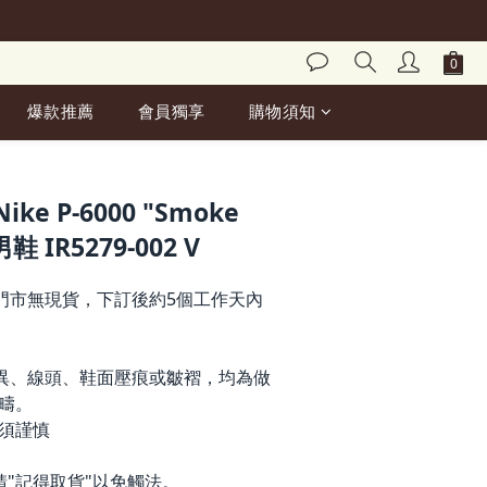
爆款推薦
會員獨享
購物須知
立即購買
e P-6000 "Smoke
鞋 IR5279-002 V
門市無現貨，下訂後約5個工作天內
異、線頭、鞋面壓痕或皺褶，均為做
疇。
前須謹慎
請"記得取貨"以免觸法。