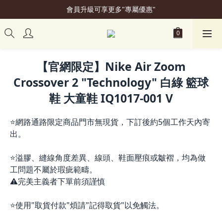
會員升級可享更多"專屬優惠"
加入會員立即贈50元購物金
加入會員立即贈50元購物金
【官網限定】Nike Air Zoom
Crossover 2 "Technology" 白綠 籃球
鞋 大童鞋 IQ1017-001 V
⭐網路通路限定商品門市無現貨，下訂後約5個工作天內寄
出。
⭐溢膠、縫線角度差異、線頭、鞋面壓痕或皺褶，均為做
工問題不屬於瑕疵範疇。
⚠️完美主義者下單前須謹慎
⭐使用"取貨付款"煩請"記得取貨"以免觸法。