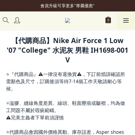
會員升級可享更多"專屬優惠"
加入會員立即贈50元購物金
加入會員立即贈50元購物金
【代購商品】Nike Air Force 1 Low
'07 "College" 水泥灰 男鞋 IH1698-001
V
⭐『代購商品』⚠️一律沒有退換貨⚠️，下訂前煩請確認所
需顏色及尺寸，訂購後須等待7-14個工作天敬請耐心等
候。
⭐溢膠、縫線角度差異、線頭、鞋面壓痕或皺褶，均為做
工問題不屬於瑕疵範疇。
⚠️完美主義者下單前須謹慎
⭐代購商品會因國外價格異動、庫存誤差，Asper shoes 