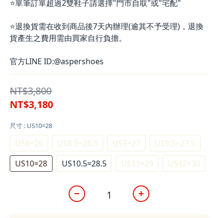
⭐單筆訂單超過2雙鞋子請選擇"門市自取"或"宅配"
⭐退換貨需在收到商品後7天內辦理(逾其不予受理)，退換
貨產生之費用需由買家自行負擔。
官方LINE ID:@aspershoes
NT$3,800
NT$3,180
尺寸
: US10=28
US8=26
US8.5=26.5
US9=27
US9.5=27.5
US10=28
US10.5=28.5
US11=29
US12=30