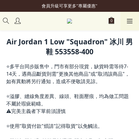
會員升級可享更多"專屬優惠"
加入會員立即贈50元購物金
加入會員立即贈50元購物金
Air Jordan 1 Low "Squadron" 冰川 男
鞋 553558-400
⭐多平台同步販售中，門市有部分現貨，缺貨時需等待7-
14天，遇商品斷貨則需"更換其他商品"或"取消該商品"，
如有異動將另行通知，造成不便敬請見諒。
⭐溢膠、縫線角度差異、線頭、鞋面壓痕，均為做工問題
不屬於瑕疵範疇。
⚠️完美主義者下單前須謹慎
⭐使用"取貨付款"煩請"記得取貨"以免觸法。