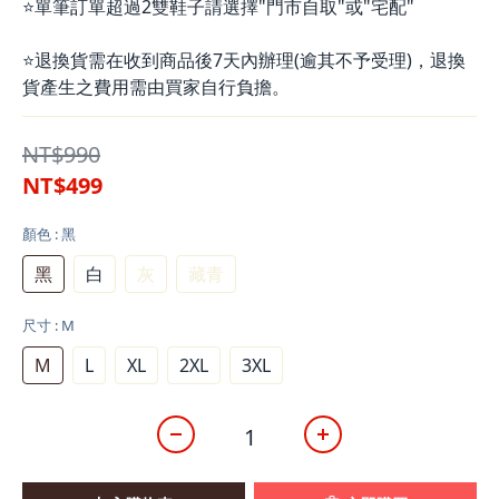
⭐單筆訂單超過2雙鞋子請選擇"門市自取"或"宅配"
⭐退換貨需在收到商品後7天內辦理(逾其不予受理)，退換
貨產生之費用需由買家自行負擔。
NT$990
NT$499
顏色
: 黑
黑
白
灰
藏青
尺寸
: M
M
L
XL
2XL
3XL