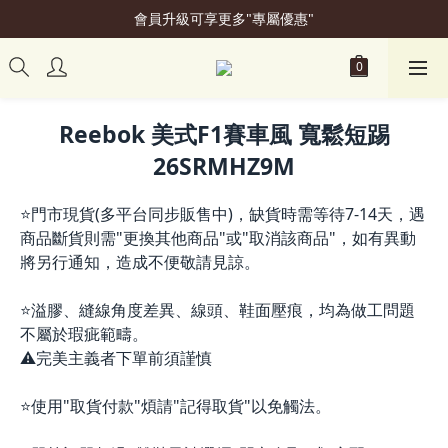
會員升級可享更多"專屬優惠"
加入會員立即贈50元購物金
加入會員立即贈50元購物金
Reebok 美式F1賽車風 寬鬆短踢
26SRMHZ9M
⭐門市現貨(多平台同步販售中)，缺貨時需等待7-14天，遇
商品斷貨則需"更換其他商品"或"取消該商品"，如有異動
將另行通知，造成不便敬請見諒。
⭐溢膠、縫線角度差異、線頭、鞋面壓痕，均為做工問題
不屬於瑕疵範疇。
⚠️完美主義者下單前須謹慎
⭐使用"取貨付款"煩請"記得取貨"以免觸法。