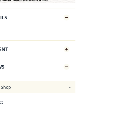
ILS
ENT
WS
ct