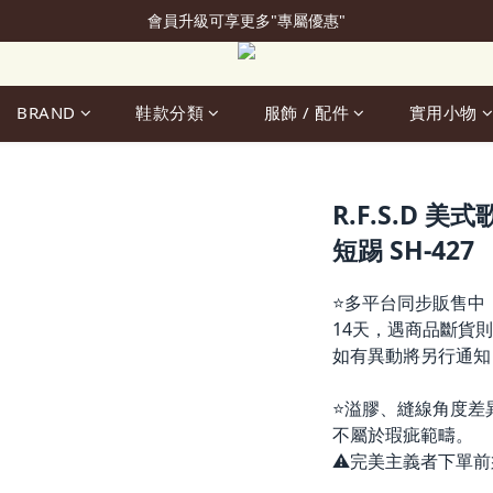
會員升級可享更多"專屬優惠"
加入會員立即贈50元購物金
加入會員立即贈50元購物金
BRAND
鞋款分類
服飾 / 配件
實用小物
R.F.S.D 
短踢 SH-427
⭐多平台同步販售中
14天，遇商品斷貨則
如有異動將另行通知
⭐溢膠、縫線角度差
不屬於瑕疵範疇。
⚠️完美主義者下單