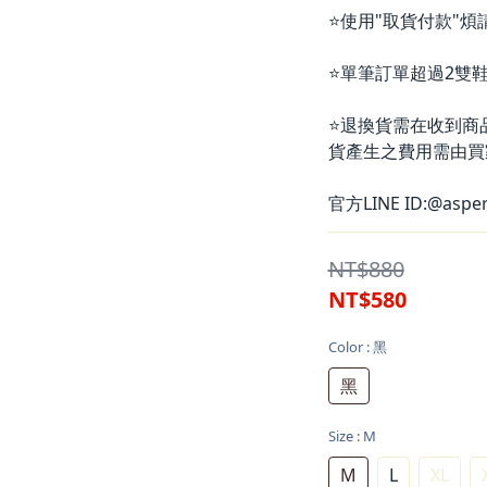
⭐使用"取貨付款"煩
⭐單筆訂單超過2雙鞋
⭐退換貨需在收到商
貨產生之費用需由買
官方LINE ID:@aspe
NT$880
NT$580
Color
: 黑
黑
Size
: M
M
L
XL