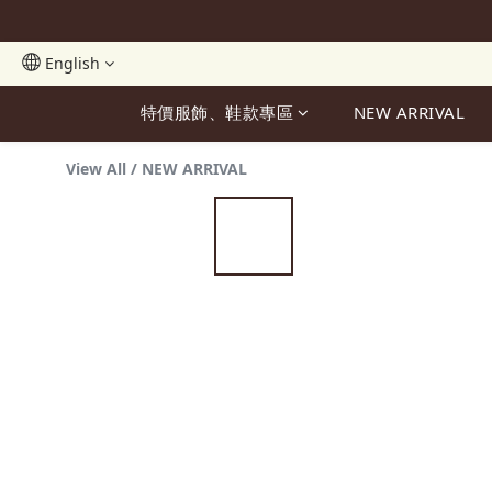
English
特價服飾、鞋款專區
NEW ARRIVAL
View All
/
NEW ARRIVAL