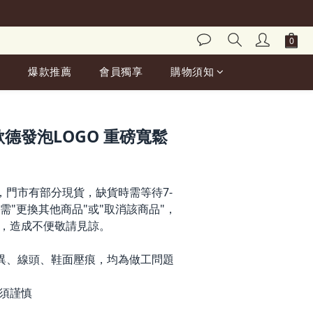
爆款推薦
會員獨享
購物須知
BUY NOW
美式歌德發泡LOGO 重磅寬鬆
，門市有部分現貨，缺貨時需等待7-
需"更換其他商品"或"取消該商品"，
，造成不便敬請見諒。
異、線頭、鞋面壓痕，均為做工問題
前須謹慎