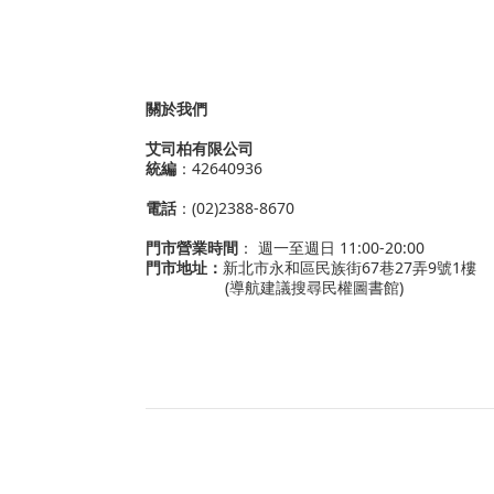
關於我們
艾司柏有限公司
統編
：42640936
電話
：(02)2388-8670
門市營業時間
： 週一至週日 11:00-20:00
門市地址：
新北市永和區民族街67巷27弄9號1樓
(導航建議搜尋民權圖書館)