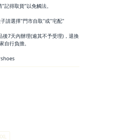
請"記得取貨"以免觸法。
子請選擇"門市自取"或"宅配"
品後7天內辦理(逾其不予受理)，退換
家自行負擔。
rshoes
XXL