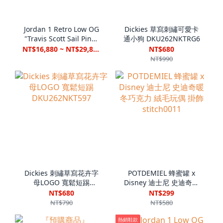
Jordan 1 Retro Low OG
Dickies 草寫刺繡可愛卡
"Travis Scott Sail Pink"
通小狗 DKU262NKTRG6
桃粉倒鉤 IQ7604-101
NT$16,880 ~ NT$29,880
NT$680
NT$990
Dickies 刺繡草寫花卉字
POTDEMIEL 蜂蜜罐 x
母LOGO 寬鬆短踢
Disney 迪士尼 史迪奇暖
DKU262NKT597
冬巧克力 絨毛玩偶 掛飾
NT$680
NT$299
stitch0011
NT$790
NT$580
熱銷鞋款