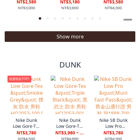
FORCE 1 LOW
"World Tour"
LV8 ESS+ 編織
NT$2,580
NT$3,180
NT$3,580
GS 淺藍白立體
環遊世界 男鞋
白藍 IW1892-
NT$3,000
NT$3,800
NT$4,300
果凍勾 大童女
II1549-100
111 VII
鞋 IR0595-
101 VIII
Show more
DUNK
熱賣鞋款TOP1
Nike Dunk
Nike SB Dunk
Nike Dunk
Low Gore-Tex
Low Pro
Low Gore-Tex
"Smoke Grey"
"Muni Fast
"Triple Black"
NT$3,780
NT$3,780
NT$3,980 ~ NT$4,680
煙灰 防水 男鞋
Pass" 舊金山
黑武士 防水 男
NT$4,500
NT$4,300
NT$4,880