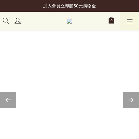
加入會員立即贈50元購物金
加入會員立即贈50元購物金
購買 滿NT$2,499，即享"超商免運"優惠
會員升級可享更多"專屬優惠"
加入會員立即贈50元購物金