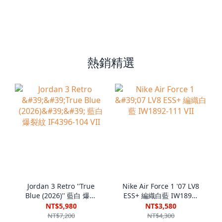
熱銷精選
Jordan 3 Retro ''True
Nike Air Force 1 '07 LV8
Blue (2026)'' 藍白 爆裂
ESS+ 編織白藍 IW1892-
紋 IF4396-104 VII
111 VII
NT$5,980
NT$3,580
NT$7,200
NT$4,300