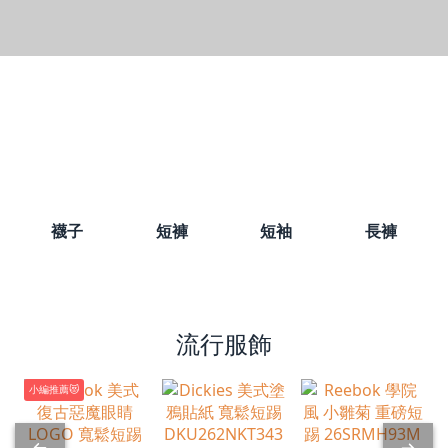
襪子
短褲
短袖
長褲
流行服飾
小編推薦😻