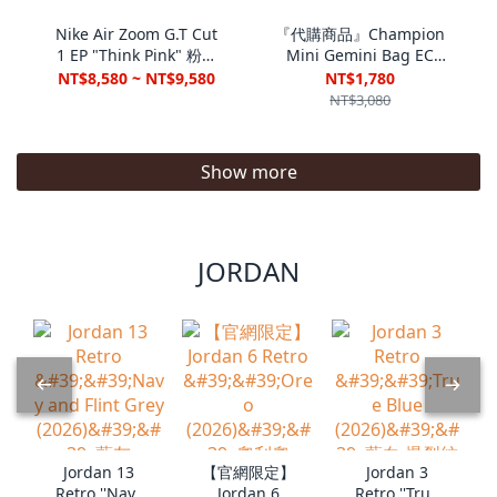
Nike Air Zoom G.T Cut
『代購商品』Champion
1 EP "Think Pink" 粉紅
Mini Gemini Bag EC
色 實戰籃球鞋 男鞋
SS25 經典復古 雙肩包
NT$8,580 ~ NT$9,580
NT$1,780
CZ0176-600
U5CACPU06
NT$3,080
Show more
JORDAN
Jordan 13
【官網限定】
Jordan 3
Retro ''Navy
Jordan 6
Retro ''True