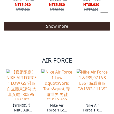
and Flint
Retro ''Oreo
Blue (2026)''
NT$5,980
NT$5,580
NT$5,980
Grey (2026)''
(2026)'' 奧利
藍白 爆裂紋
NT$7,200
NT$6,700
NT$7,200
藍灰 IW3808-
奧 CT8529-
IF4396-104
400 VIII
108 VIII
VII
Show more
AIR FORCE
【官網限定】
Nike Air
Nike Air
NIKE AIR
Force 1 Low
Force 1 '07