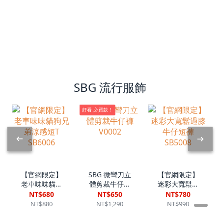
SBG 流行服飾
好看 必買款！
【官網限定】
SBG 微彎刀立
【官網限定】
老車味味貓狗
體剪裁牛仔褲
迷彩大寬鬆過
兄弟涼感短T
V0002
膝牛仔短褲
NT$680
NT$650
NT$780
SB6006
SB5008
NT$880
NT$1,290
NT$990