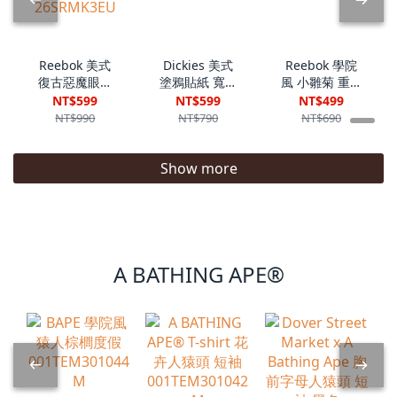
Reebok 美式
Dickies 美式
Reebok 學院
復古惡魔眼睛
塗鴉貼紙 寬鬆
風 小雛菊 重磅
LOGO 寬鬆短
短踢
短踢
NT$599
NT$599
NT$499
踢
DKU262NKT3
26SRMH93M
NT$990
NT$790
NT$690
26SRMK3EU
43
Show more
A BATHING APE®