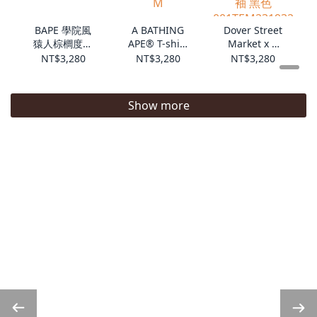
BAPE 學院風
A BATHING
Dover Street
猿人棕櫚度假
APE® T-shirt
Market x A
001TEM3010
花卉人猿頭 短
Bathing Ape
NT$3,280
NT$3,280
NT$3,280
44M
袖
胸前字母人猿
001TEM3010
頭 短袖 黑色
42M
001TEM2319
Show more
32C