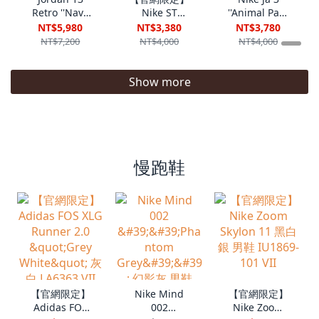
Retro ''Navy
Nike ST
''Animal Pack
and Flint
Charge EP
Tiger''虎紋 莫
NT$5,980
NT$3,380
NT$3,780
Grey (2026)''
''Pink Foam
蘭特 男鞋
NT$7,200
NT$4,000
NT$4,000
藍灰 IW3808-
Soft Yellow''
IU6794-800
400 VIII
實戰籃球鞋粉
紅泡泡
Show more
io8062-600
Viii
慢跑鞋
【官網限定】
Nike Mind
【官網限定】
Adidas FOS
002
Nike Zoom