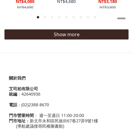
XLG Runner
''Phantom
Skylon 11 黑
NT$4,080
NT$4,680
NT$3,180
2.0 "Grey
Grey'' 幻影灰
白銀 男鞋
NT$4,890
NT$3,800
White" 灰白
男鞋 HQ4308-
IU1869-101
LA6363 VII
004
VII
Show more
關於我們
艾司柏有限公司
統編
：42640936
電話
：(02)2388-8670
門市營業時間
： 週一至週日 11:00-20:00
門市地址：
新北市永和區民族街67巷27弄9號1樓
(導航建議搜尋民權圖書館)