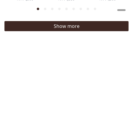
HQ2053-100 I
通行證 男鞋
鞋 HQ2053-
IR1888-700
001
Show more