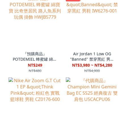
『預購商品』
Air Jordan 1 Low OG
POTDEMIEL 蜂蜜罐 綿寶
"Banned" 禁穿黑紅 男鞋
寶 比奇堡居民 路人魚系
IW6276-001
NT$249
NT$3,980 ~ NT$4,280
列 玩偶 掛飾 HWJB5779
NT$480
NT$4,900