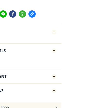
ILS
ENT
WS