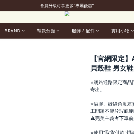
會員升級可享更多"專屬優惠"
加入會員立即贈50元購物金
加入會員立即贈50元購物金
BRAND
鞋款分類
服飾 / 配件
實用小物
【官網限定】ADI
貝殼鞋 男女鞋 K
⭐網路通路限定商品
寄出。
⭐溢膠、縫線角度差
工問題不屬於瑕疵範
⚠️完美主義者下單
⭐使用"取貨付款"煩