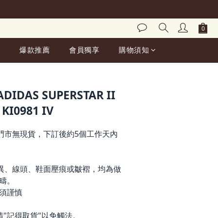
爆款推薦
會員獨享
購物須知
BUY NOW
DAS SUPERSTAR II
I0981 IV
門市無現貨，下訂後約5個工作天內
異、線頭、鞋面壓痕或皺褶，均為做
疇。
前須謹慎
請"記得取貨"以免觸法。