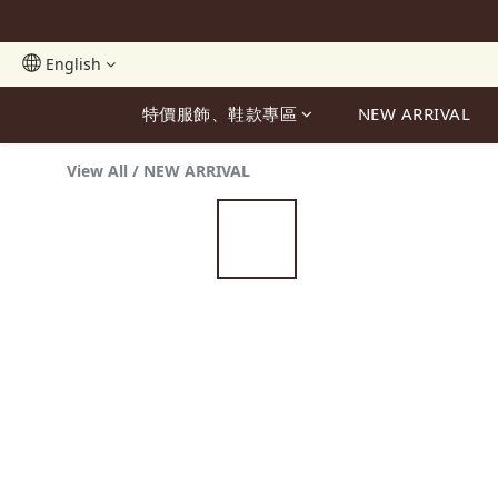
English
特價服飾、鞋款專區
NEW ARRIVAL
View All
/
NEW ARRIVAL