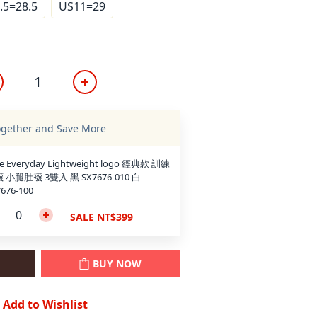
.5=28.5
US11=29
ogether and Save More
e Everyday Lightweight logo 經典款 訓練
 小腿肚襪 3雙入 黑 SX7676-010 白
676-100
SALE NT$399
BUY NOW
Add to Wishlist