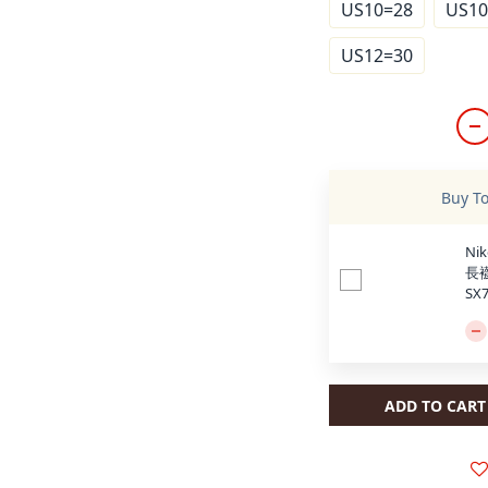
US10=28
US10
US12=30
Buy T
Nik
長襪
SX7
ADD TO CART