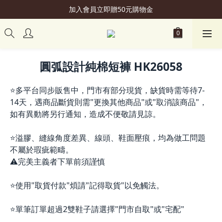
加入會員立即贈50元購物金
加入會員立即贈50元購物金
購買 滿NT$2,499，即享"超商免運"優惠
會員升級可享更多"專屬優惠"
圓弧設計純棉短褲 HK26058
加入會員立即贈50元購物金
⭐多平台同步販售中，門市有部分現貨，缺貨時需等待7-
14天，遇商品斷貨則需"更換其他商品"或"取消該商品"，
如有異動將另行通知，造成不便敬請見諒。
⭐溢膠、縫線角度差異、線頭、鞋面壓痕，均為做工問題
不屬於瑕疵範疇。
⚠️完美主義者下單前須謹慎
⭐使用"取貨付款"煩請"記得取貨"以免觸法。
⭐單筆訂單超過2雙鞋子請選擇"門市自取"或"宅配"