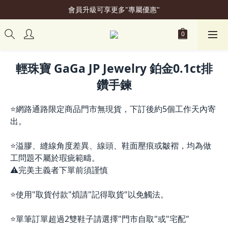
會員升級可享更多"專屬優惠"
加入會員立即贈50元購物金
加入會員立即贈50元購物金
輕珠寶 GaGa JP Jewelry 鉑金0.1ct排
鑽手鍊
⭐網路通路限定商品門市無現貨，下訂後約5個工作天內寄
出。
⭐溢膠、縫線角度差異、線頭、鞋面壓痕或皺褶，均為做
工問題不屬於瑕疵範疇。
⚠️完美主義者下單前須謹慎
⭐使用"取貨付款"煩請"記得取貨"以免觸法。
⭐單筆訂單超過2雙鞋子請選擇"門市自取"或"宅配"