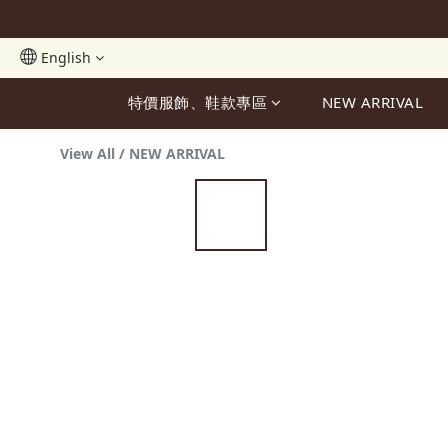
English
特價服飾、鞋款專區
NEW ARRIVAL
View All
/
NEW ARRIVAL