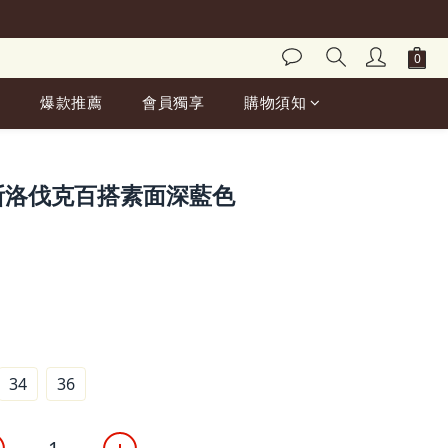
爆款推薦
會員獨享
購物須知
BUY NOW
S 斯洛伐克百搭素面深藍色
34
36