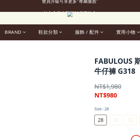
加入會員立即贈50元購物金
加入會員立即贈50元購物金
BRAND
鞋款分類
服飾 / 配件
實用小物
FABULOU
牛仔褲 G318
NT$1,980
NT$980
Size
: 28
28
30
32