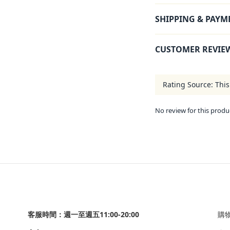
SHIPPING & PAYM
CUSTOMER REVIE
No review for this produ
客服時間：週一至週五11:00-20:00
購