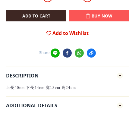
ADD TO CART
BUY NOW
Add to Wishlist
Share
DESCRIPTION
上長40cm 下長44cm 寬18cm 高24cm
ADDITIONAL DETAILS