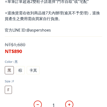
⭐單筆訂單超過2雙鞋子請選擇"門市自取"或"宅配"
⭐退換貨需在收到商品後7天內辦理(逾其不予受理)，退換
貨產生之費用需由買家自行負擔。
官方LINE ID:@aspershoes
NT$1,680
NT$890
Color
: 黑
黑
棕
卡其
Size
: F
F