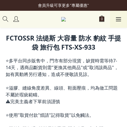
會員升級可享更多"專屬優惠"
加入會員立即贈50元購物金
加入會員立即贈50元購物金
FCTOSSR 法缇斯 大容量 防水 豹紋 手提
袋 旅行包 FTS-XS-933
⭐多平台同步販售中，門市有部分現貨，缺貨時需等待7-
14天，遇商品斷貨則需"更換其他商品"或"取消該商品"，
如有異動將另行通知，造成不便敬請見諒。
⭐溢膠、縫線角度差異、線頭、鞋面壓痕，均為做工問題
不屬於瑕疵範疇。
⚠️完美主義者下單前須謹慎
⭐使用"取貨付款"煩請"記得取貨"以免觸法。