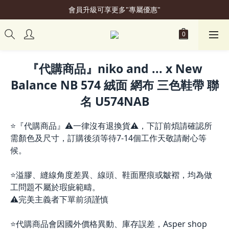
會員升級可享更多"專屬優惠"
加入會員立即贈50元購物金
加入會員立即贈50元購物金
『代購商品』niko and ... x New
Balance NB 574 絨面 網布 三色鞋帶 聯
名 U574NAB
⭐『代購商品』⚠️一律沒有退換貨⚠️，下訂前煩請確認所
需顏色及尺寸，訂購後須等待7-14個工作天敬請耐心等
候。
⭐溢膠、縫線角度差異、線頭、鞋面壓痕或皺褶，均為做
工問題不屬於瑕疵範疇。
⚠️完美主義者下單前須謹慎
⭐代購商品會因國外價格異動、庫存誤差，Asper shop 