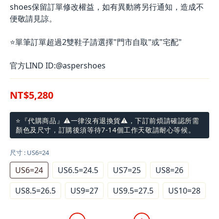
shoes保留訂單修改權益，如有異動將另行通知，造成不
便敬請見諒。
⭐單筆訂單超過2雙鞋子請選擇"門市自取"或"宅配"
官方LIND ID:@aspershoes
NT$5,280
⭐『代購商品』⚠️一律沒有退換貨⚠️，下訂前煩請確認所需
顏色及尺寸，訂購後須等待7-14個工作天敬請耐心等候。
尺寸
: US6=24
US6=24
US6.5=24.5
US7=25
US8=26
US8.5=26.5
US9=27
US9.5=27.5
US10=28