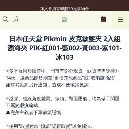
加入會員立即贈50元購物金
加入會員立即贈50元購物金
日本任天堂 Pikmin 皮克敏髮夾 2入組
瀏海夾 PIK-紅001-藍002-黃003-紫101-
冰103
⭐多平台同步販售中，門市有部分現貨，缺貨時需等待7-
14天，遇商品斷貨則需"更換其他商品"或"取消該商品"，
如有異動將另行通知，造成不便敬請見諒。
⭐溢膠、縫線角度差異、線頭、鞋面壓痕，均為做工問題
不屬於瑕疵範疇。
⚠️完美主義者下單前須謹慎
⭐使用"取貨付款"煩請"記得取貨"以免觸法。