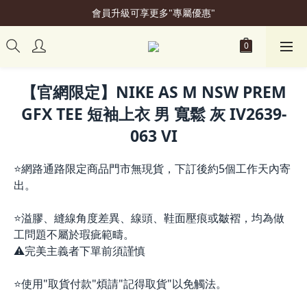
會員升級可享更多"專屬優惠"
加入會員立即贈50元購物金
加入會員立即贈50元購物金
【官網限定】NIKE AS M NSW PREM
GFX TEE 短袖上衣 男 寬鬆 灰 IV2639-
063 VI
⭐網路通路限定商品門市無現貨，下訂後約5個工作天內寄
出。
⭐溢膠、縫線角度差異、線頭、鞋面壓痕或皺褶，均為做
工問題不屬於瑕疵範疇。
⚠️完美主義者下單前須謹慎
⭐使用"取貨付款"煩請"記得取貨"以免觸法。