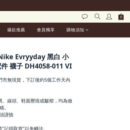
爆款推薦
會員獨享
購物須知
立即購買
e Evryyday 黑白 小
 襪子 DH4058-011 VI
門市無現貨，下訂後約5個工作天內
異、線頭、鞋面壓痕或皺褶，均為做
疇。
前須謹慎
請"記得取貨"以免觸法。