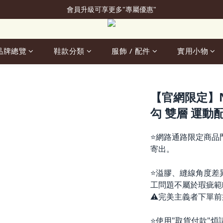
會員升級可享更多"專屬優惠"
加入會員立即贈50元購物金
加入會員立即贈50元購物金
品牌總覽
鞋款分類
服飾 / 配件
實用小物
【官網限定】Nik
勾 雙層 運動配件
⭐網路通路限定商品
寄出。
⭐溢膠、縫線角度差
工問題不屬於瑕疵範
⚠️完美主義者下單
⭐使用"取貨付款"煩