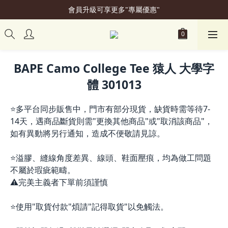
會員升級可享更多"專屬優惠"
加入會員立即贈50元購物金
加入會員立即贈50元購物金
BAPE Camo College Tee 猿人 大學字
體 301013
⭐多平台同步販售中，門市有部分現貨，缺貨時需等待7-
14天，遇商品斷貨則需"更換其他商品"或"取消該商品"，
如有異動將另行通知，造成不便敬請見諒。
⭐溢膠、縫線角度差異、線頭、鞋面壓痕，均為做工問題
不屬於瑕疵範疇。
⚠️完美主義者下單前須謹慎
⭐使用"取貨付款"煩請"記得取貨"以免觸法。