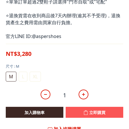
⭐單筆訂單超過2雙鞋子請選擇"門市自取"或"宅配"
⭐退換貨需在收到商品後7天內辦理(逾其不予受理)，退換
貨產生之費用需由買家自行負擔。
官方LINE ID:@aspershoes
NT$3,280
尺寸
: M
M
L
XL
加入購物車
立即購買