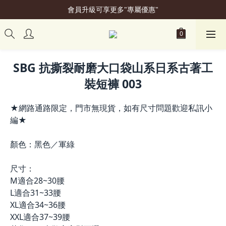
會員升級可享更多"專屬優惠"
加入會員立即贈50元購物金
加入會員立即贈50元購物金
SBG 抗撕裂耐磨大口袋山系日系古著工
裝短褲 003
★網路通路限定，門市無現貨，如有尺寸問題歡迎私訊小
編★
顏色：黑色／軍綠
尺寸：
M適合28~30腰
L適合31~33腰
XL適合34~36腰
XXL適合37~39腰