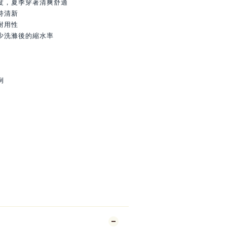
度，夏季穿著清爽舒適
持清新
耐用性
少洗滌後的縮水率
例