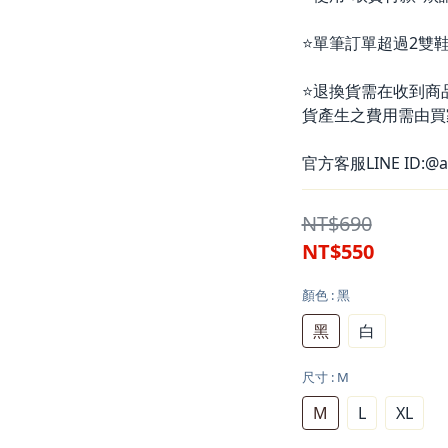
⭐單筆訂單超過2雙鞋
⭐退換貨需在收到商
貨產生之費用需由買
官方客服LINE ID:@a
NT$690
NT$550
顏色
: 黑
黑
白
尺寸
: M
M
L
XL