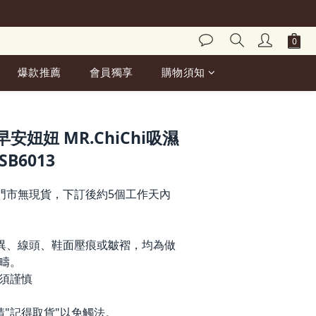
爆款推薦
會員獨享
購物須知
立即購買
妞妞 MR.ChiChi吸濕
B6013
門市無現貨，下訂後約5個工作天內
異、線頭、鞋面壓痕或皺褶，均為做
疇。
前須謹慎
請"記得取貨"以免觸法。