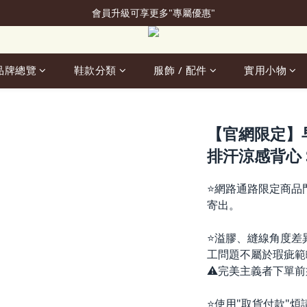
會員升級可享更多"專屬優惠"
加入會員立即贈50元購物金
加入會員立即贈50元購物金
品牌總覽
鞋款分類
服飾 / 配件
實用小物
【官網限定】早安
排汗涼感背心 S
⭐網路通路限定商品
寄出。
⭐溢膠、縫線角度差
工問題不屬於瑕疵範
⚠️完美主義者下單
⭐使用"取貨付款"煩