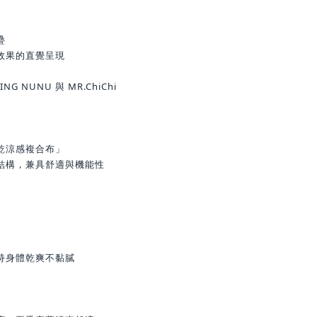
疊
效果的直覺呈現
 NUNU 與 MR.ChiChi
乾涼感複合布」
結構，兼具舒適與機能性
持身體乾爽不黏膩