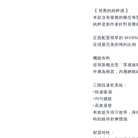
【 視覺的純粹感 】
本款沒有複雜的概念堆
純粹是創作者針對視覺
正面配置簡單的 MORNING
呈現最完美的簡約比例
機能布料
採用新概念型「零感速
外層為棉質，內層網格
三階段速乾系統：
•快速吸濕
•均勻擴散
•高效蒸發
有效提升排汗效率，保
時刻維持舒爽體感
材質特性：