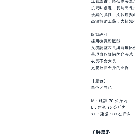
涼感纖維，降低體表溫
抗異味處理，長時間保
優異的彈性、柔軟度與
高溫預縮工藝，大幅減
版型設計
採用微寬鬆版型
反覆調整衣長與寬度比
呈現自然慵懶的穿著感
衣長不會太長
更能拉長全身的比例
【顏色】
黑色／白色
M：建議 70 公斤內
L：建議 85 公斤內
XL：建議 100 公斤內
了解更多