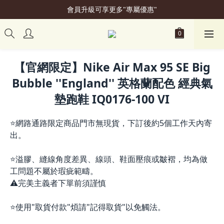
會員升級可享更多"專屬優惠"
加入會員立即贈50元購物金
加入會員立即贈50元購物金
【官網限定】Nike Air Max 95 SE Big
Bubble ''England'' 英格蘭配色 經典氣
墊跑鞋 IQ0176-100 VI
⭐網路通路限定商品門市無現貨，下訂後約5個工作天內寄
出。
⭐溢膠、縫線角度差異、線頭、鞋面壓痕或皺褶，均為做
工問題不屬於瑕疵範疇。
⚠️完美主義者下單前須謹慎
⭐使用"取貨付款"煩請"記得取貨"以免觸法。