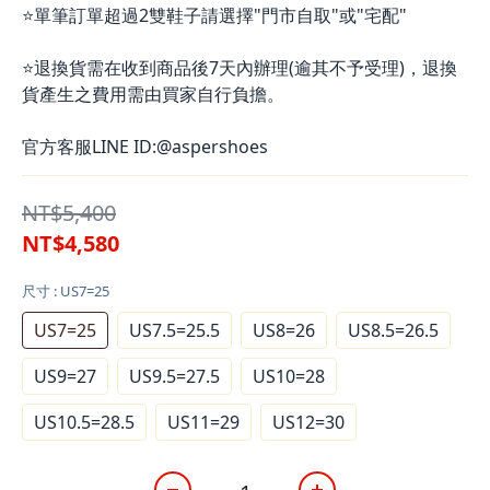
⭐單筆訂單超過2雙鞋子請選擇"門市自取"或"宅配"
⭐退換貨需在收到商品後7天內辦理(逾其不予受理)，退換
貨產生之費用需由買家自行負擔。
官方客服LINE ID:@aspershoes
NT$5,400
NT$4,580
尺寸
: US7=25
US7=25
US7.5=25.5
US8=26
US8.5=26.5
US9=27
US9.5=27.5
US10=28
US10.5=28.5
US11=29
US12=30