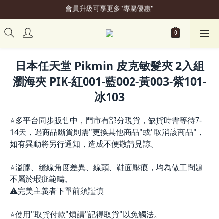
會員升級可享更多"專屬優惠"
加入會員立即贈50元購物金
加入會員立即贈50元購物金
日本任天堂 Pikmin 皮克敏髮夾 2入組
瀏海夾 PIK-紅001-藍002-黃003-紫101-
冰103
⭐多平台同步販售中，門市有部分現貨，缺貨時需等待7-
14天，遇商品斷貨則需"更換其他商品"或"取消該商品"，
如有異動將另行通知，造成不便敬請見諒。
⭐溢膠、縫線角度差異、線頭、鞋面壓痕，均為做工問題
不屬於瑕疵範疇。
⚠️完美主義者下單前須謹慎
⭐使用"取貨付款"煩請"記得取貨"以免觸法。