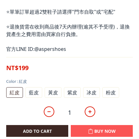
⭐單筆訂單超過2雙鞋子請選擇"門市自取"或"宅配"
⭐退換貨需在收到商品後7天內辦理(逾其不予受理)，退換
貨產生之費用需由買家自行負擔。
官方LINE ID:@aspershoes
NT$199
Color
: 紅皮
紅皮
藍皮
黃皮
紫皮
冰皮
粉皮
ADD TO CART
BUY NOW